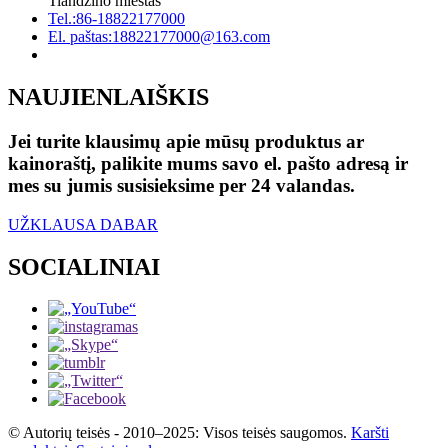
Tiandzino miestas
Tel.:
86-18822177000
El. paštas:
18822177000@163.com
NAUJIENLAIŠKIS
Jei turite klausimų apie mūsų produktus ar
kainoraštį, palikite mums savo el. pašto adresą ir
mes su jumis susisieksime per 24 valandas.
UŽKLAUSA DABAR
SOCIALINIAI
© Autorių teisės - 2010–2025: Visos teisės saugomos.
Karšti