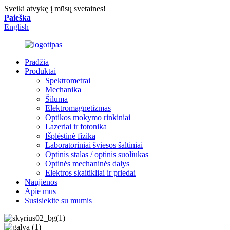
Sveiki atvykę į mūsų svetaines!
Paieška
English
Pradžia
Produktai
Spektrometrai
Mechanika
Šiluma
Elektromagnetizmas
Optikos mokymo rinkiniai
Lazeriai ir fotonika
Išplėstinė fizika
Laboratoriniai šviesos šaltiniai
Optinis stalas / optinis suoliukas
Optinės mechaninės dalys
Elektros skaitikliai ir priedai
Naujienos
Apie mus
Susisiekite su mumis