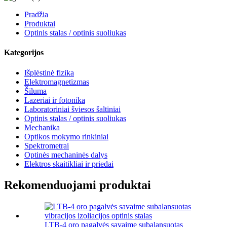
Pradžia
Produktai
Optinis stalas / optinis suoliukas
Kategorijos
Išplėstinė fizika
Elektromagnetizmas
Šiluma
Lazeriai ir fotonika
Laboratoriniai šviesos šaltiniai
Optinis stalas / optinis suoliukas
Mechanika
Optikos mokymo rinkiniai
Spektrometrai
Optinės mechaninės dalys
Elektros skaitikliai ir priedai
Rekomenduojami produktai
LTB-4 oro pagalvės savaime subalansuotas