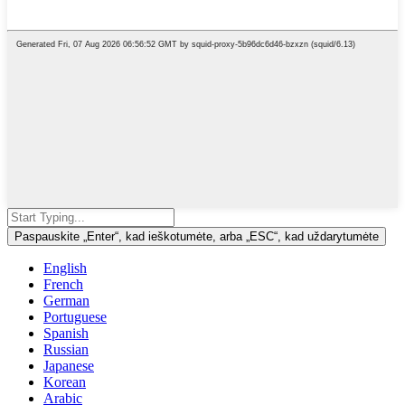
Paspauskite „Enter“, kad ieškotumėte, arba „ESC“, kad uždarytumėte
English
French
German
Portuguese
Spanish
Russian
Japanese
Korean
Arabic