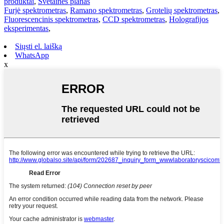
produktai
,
Svetainės planas
Furjė spektrometras
,
Ramano spektrometras
,
Grotelių spektrometras
,
Fluorescencinis spektrometras
,
CCD spektrometras
,
Holografijos
eksperimentas
,
Siųsti el. laišką
WhatsApp
x