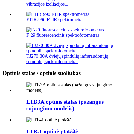
vibracijos izoliacijos...
FTIR-990 FTIR spektrometras
F-29 fluorescencinis spektrofotometras
TJ270-30A dviejų spindulių infraraudonųjų
spindulių spektrofotometras
Optinis stalas / optinis suoliukas
LTB3A optinis stalas (pažangus
sujungimo modelis)
LTB-1 optinė plokštė